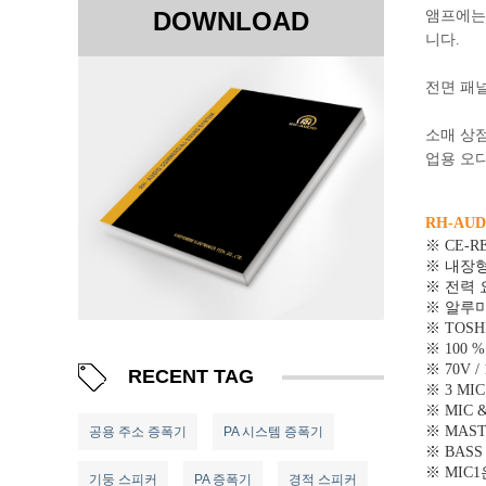
DOWNLOAD
앰프에는
니다.
전면 패널
소매 상점
업용 오디
RH-AU
※ CE-R
※ 내장형
※ 전력 요금
※ 알루미
※ TOS
※ 100
※ 70V /
RECENT TAG
※ 3 MIC
※ MIC
※ MAS
공용 주소 증폭기
PA 시스템 증폭기
※ BASS
※ MIC
기둥 스피커
PA 증폭기
경적 스피커