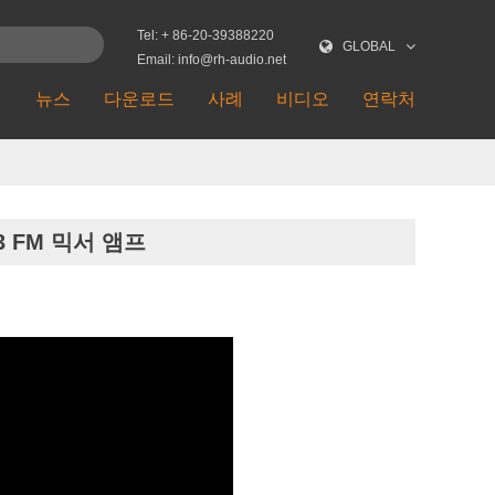
Tel: + 86-20-39388220
GLOBAL
Email: info@rh-audio.net
션
뉴스
다운로드
사례
비디오
연락처
P3 FM 믹서 앰프