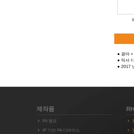
광야 +
믹서 
2017
제작품
R
PA 앰프
IP 기반 PA 디바이스