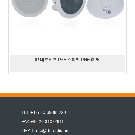
IP 네트워크 PoE 스피커 RH603PE
TEL:+ 86-20-39388220
FAX:+86 20 31072811
EMAIL:
info@rh-audio.net