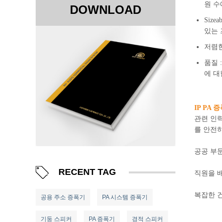
원 수
DOWNLOAD
Siz
있는 
저렴한
품질 
에 대
IP PA 
관련 인
를 안전
공공 부문
RECENT TAG
직원을 
복잡한 건
공용 주소 증폭기
PA 시스템 증폭기
기둥 스피커
PA 증폭기
경적 스피커