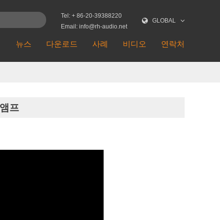
Tel: + 86-20-39388220
GLOBAL
Email: info@rh-audio.net
션
뉴스
다운로드
사례
비디오
연락처
반 앰프