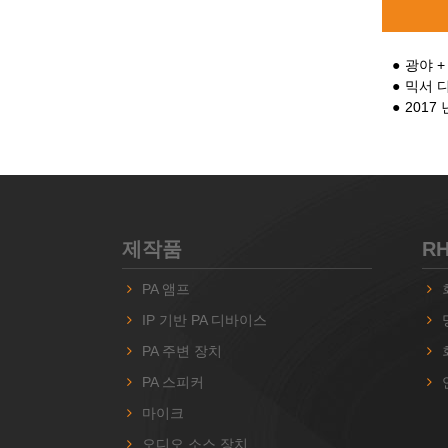
광야 +
믹서 
2017
제작품
R
PA 앰프
IP 기반 PA 디바이스
PA 주변 장치
PA 스피커
마이크
오디오 소스 장치