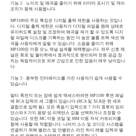
기능 2 : 노이즈 및 왜곡을 줄이기 위해 리미터 표시기 및 격리
조치가 함께 사용됩니다.
MP1100의 주요 특징은 디지털 출력 제한을 사용하는 것입니
다. 디지털 출력 제한은 사용자가 디지털 파일을 원래 상태로
유지하도록 설정 및 조정하여 왜곡을 제거 할 수 있도록 디지
털 파일에 디스크를 기록하는 동안 더 높은 볼륨 트랙 섹션 왜
곡을 사용자에게 알릴 수 있습니다. 소음을 줄이기 위해
MP1100은 이중 모노 채널 설계를 채택했습니다. 좌우 신호 채
널은 회로 및 물리학에서 효과적으로 분리되며 전원 공급 장
치는 독립적이므로 외부 간섭으로 인한 잡음이 매우 낮아집니
다.
기능 3 : 풍부한 인터페이스를 가진 사용자가 쉽게 사용할 수
있습니다.
멀티 축전지 또는 암에 쉽게 액세스하려면 MP1100 후면 패널
에 RCA 입력의 세 그룹이 있습니다 (RCA 및 XLR은 한 세트
결합으로 입력 됨). 모든 축음기 입력으로 7 가지 종류의 임피
던스와 8 가지 용량 성 리액턴스 값을 선택하거나 조정할 수
있습니다. 또한 MC 이동 코일 및 MM 이동 자석 카트리지를
함께 사용할 때 적합합니다. 나머지 소스 및 오디오 시스템을
연결하기 위해 밸런스 및 언밸런스 라인 하이 레벨 입력과 밸
런스 및 언밸런스 스테레오 출력도 제공합니다.