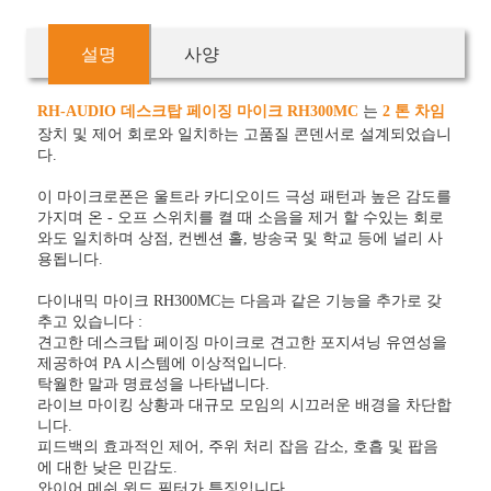
설명
사양
RH-AUDIO 데스크탑 페이징 마이크 RH300MC
는
2 톤 차임
장치 및 제어 회로와 일치하는 고품질 콘덴서로 설계되었습니
다.
이 마이크로폰은 울트라 카디오이드 극성 패턴과 높은 감도를
가지며 온 - 오프 스위치를 켤 때 소음을 제거 할 수있는 회로
와도 일치하며 상점, 컨벤션 홀, 방송국 및 학교 등에 널리 사
용됩니다.
다이내믹 마이크 RH300MC는 다음과 같은 기능을 추가로 갖
추고 있습니다 :
견고한 데스크탑 페이징 마이크로 견고한 포지셔닝 유연성을
제공하여 PA 시스템에 이상적입니다.
탁월한 말과 명료성을 나타냅니다.
라이브 마이킹 상황과 대규모 모임의 시끄러운 배경을 차단합
니다.
피드백의 효과적인 제어, 주위 처리 잡음 감소, 호흡 및 팝음
에 대한 낮은 민감도.
와이어 메쉬 윈드 필터가 특징입니다.