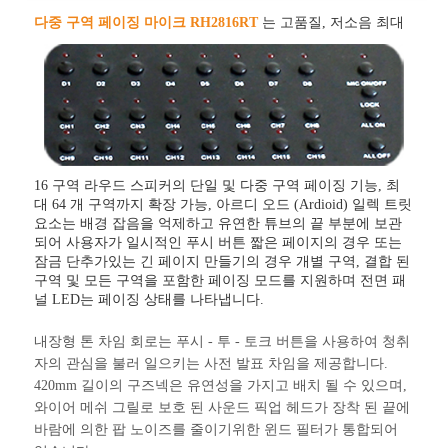
다중 구역 페이징 마이크 RH2816RT
는 고품질, 저소음
최대
16 구역 라우드 스피커의 단일 및 다중 구역 페이징 기능, 최
대 64 개 구역까지 확장 가능, 아르디 오드 (Ardioid) 일렉 트릿
요소는 배경 잡음을 억제하고 유연한 튜브의 끝 부분에 보관
되어 사용자가 일시적인 푸시 버튼 짧은 페이지의 경우 또는
잠금 단추가있는 긴 페이지 만들기의 경우 개별 구역, 결합 된
구역 및 모든 구역을 포함한 페이징 모드를 지원하며 전면 패
널 LED는 페이징 상태를 나타냅니다.
내장형 톤 차임 회로는 푸시 - 투 - 토크 버튼을 사용하여 청취
자의 관심을 불러 일으키는 사전 발표 차임을 제공합니다.
420mm 길이의 구즈넥은 유연성을 가지고 배치 될 수 있으며,
와이어 메쉬 그릴로 보호 된 사운드 픽업 헤드가 장착 된 끝에
바람에 의한 팝 노이즈를 줄이기위한 윈드 필터가 통합되어