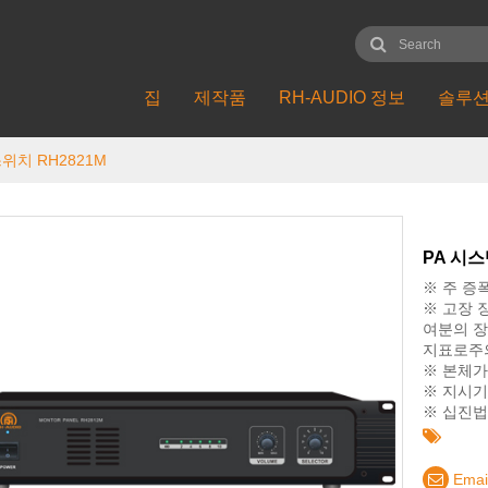
집
제작품
RH-AUDIO 정보
솔루
스위치 RH2821M
PA 시스
※ 주 증
※ 고장 
여분의 장
지표로주
※ 본체가
※ 지시기
※ 십진법
Emai