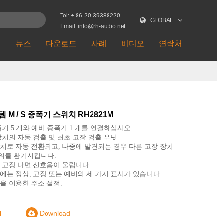
Tel: + 86-20-39388220
GLOBAL
Email: info@rh-audio.net
션
뉴스
다운로드
사례
비디오
연락처
템 M / S 증폭기 스위치 RH2821M
폭기 5 개와 예비 증폭기 1 개를 연결하십시오.
장치의 자동 검출 및 최초 고장 검출 유닛
치로 자동 전환되고, 나중에 발견되는 경우 다른 고장 장치
의를 환기시킵니다.
 고장 나면 신호음이 울립니다.
에는 정상, 고장 또는 예비의 세 가지 표시가 있습니다.
을 이용한 주소 설정.
l
Download