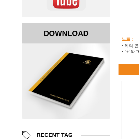
DOWNLOAD
노트 :
• 위의 
• "+"
RECENT TAG