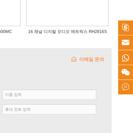

00MC
16 채널 디지털 오디오 매트릭스 RH2816S


이메일 문의


이
름
호