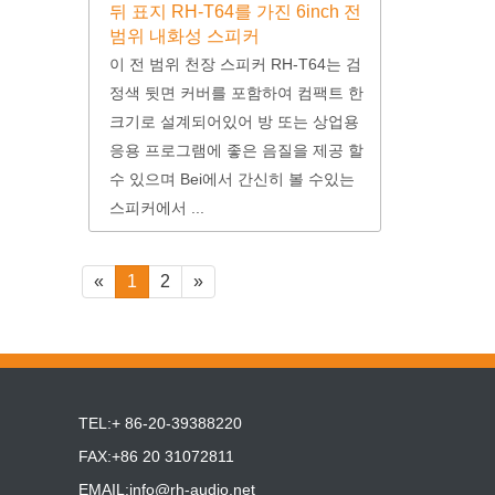
뒤 표지 RH-T64를 가진 6inch 전
범위 내화성 스피커
이 전 범위 천장 스피커 RH-T64는 검
정색 뒷면 커버를 포함하여 컴팩트 한
크기로 설계되어있어 방 또는 상업용
응용 프로그램에 좋은 음질을 제공 할
수 있으며 Bei에서 간신히 볼 수있는
스피커에서 ...
«
1
2
»
TEL:+ 86-20-39388220
FAX:+86 20 31072811
EMAIL:
info@rh-audio.net