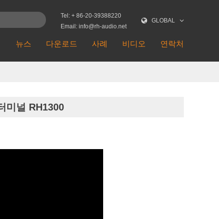
Tel: + 86-20-39388220
GLOBAL
Email: info@rh-audio.net
션
뉴스
다운로드
사례
비디오
연락처
 터미널 RH1300