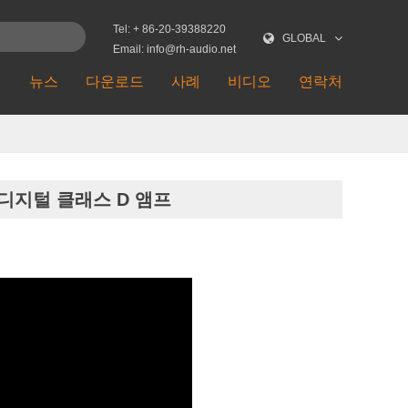
Tel: + 86-20-39388220
GLOBAL
Email: info@rh-audio.net
션
뉴스
다운로드
사례
비디오
연락처
스 디지털 클래스 D 앰프